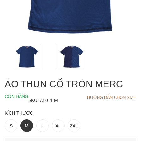
ÁO THUN CỔ TRÒN MERC
CÒN HÀNG
HƯỚNG DẪN CHỌN SIZE
SKU:
AT011-M
KÍCH THƯỚC
S
M
L
XL
2XL