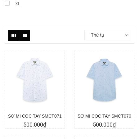
XL
2XL
25
Thứ tự
26
27
28
29
30
31
Chọn hàng
Chọn hàng
32
33
SƠ MI CỌC TAY SMCT071
SƠ MI CỌC TAY SMCT070
34
500.000₫
500.000₫
35