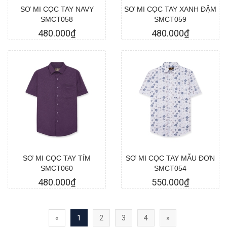
SƠ MI CỌC TAY NAVY
SƠ MI CỌC TAY XANH ĐẬM
SMCT058
SMCT059
480.000₫
480.000₫
Chọn hàng
Chọn hàng
SƠ MI CỌC TAY TÍM
SƠ MI CỌC TAY MẪU ĐƠN
SMCT060
SMCT054
480.000₫
550.000₫
«
1
2
3
4
»