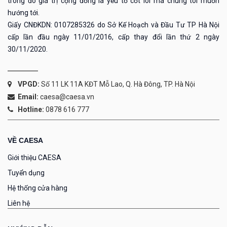
trong đó giá trị cộng đồng là yếu tố cốt lõi mà chúng tôi muốn
hướng tới.
Giấy CNĐKDN: 0107285326 do Sở Kế Hoạch và Đầu Tư TP Hà Nội
cấp lần đầu ngày 11/01/2016, cấp thay đổi lần thứ 2 ngày
30/11/2020.
VPGD:
Số 11 LK 11A KĐT Mỗ Lao, Q. Hà Đông, TP. Hà Nội
Email:
caesa@caesa.vn
Hotline:
0878 616 777
VỀ CAESA
Giới thiệu CAESA
Tuyển dụng
Hệ thống cửa hàng
Liên hệ