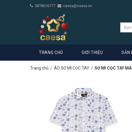
0878616777
caesa@caesa.vn
TRANG CHỦ
GIỚI THIỆU
SẢN
Trang chủ
/
ÁO SƠ MI CỌC TAY
/
SƠ MI CỌC TAY M