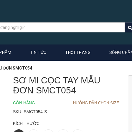
 PHẨM
TIN TỨC
THỜI TRANG
SỐNG CHẬ
ẪU ĐƠN SMCT054
SƠ MI CỌC TAY MẪU
ĐƠN SMCT054
CÒN HÀNG
HƯỚNG DẪN CHỌN SIZE
SKU:
SMCT054-S
KÍCH THƯỚC