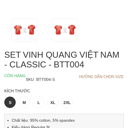
SET VINH QUANG VIỆT NAM
- CLASSIC - BTT004
CÒN HÀNG
HƯỚNG DẪN CHỌN SIZE
SKU:
BTT004-S
KÍCH THƯỚC
S
M
L
XL
2XL
Chất liệu: 95% cotton, 5% spandex
Kiểu dáng Regular fit.