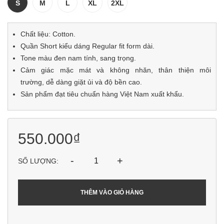
S
M
L
XL
2XL
Chất liệu: Cotton.
Quần Short kiểu dáng Regular fit form dài.
Tone màu đen nam tính, sang trọng.
Cảm giác mặc mát và không nhăn, thân thiện môi
trường, dễ dàng giặt ủi và độ bền cao.
Sản phẩm đạt tiêu chuẩn hàng Việt Nam xuất khẩu.
550.000₫
-
+
SỐ LƯỢNG:
THÊM VÀO GIỎ HÀNG