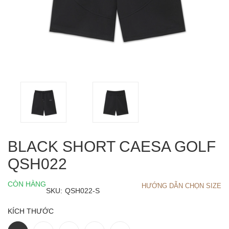
BLACK SHORT CAESA GOLF
QSH022
CÒN HÀNG
HƯỚNG DẪN CHỌN SIZE
SKU:
QSH022-S
KÍCH THƯỚC