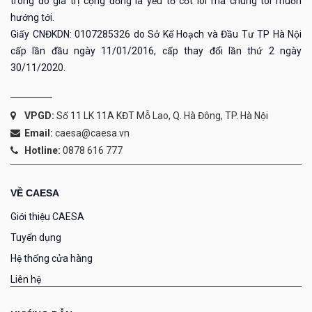
trong đó giá trị cộng đồng là yếu tố cốt lõi mà chúng tôi muốn
hướng tới.
Giấy CNĐKDN: 0107285326 do Sở Kế Hoạch và Đầu Tư TP Hà Nội
cấp lần đầu ngày 11/01/2016, cấp thay đổi lần thứ 2 ngày
30/11/2020.
VPGD:
Số 11 LK 11A KĐT Mỗ Lao, Q. Hà Đông, TP. Hà Nội
Email:
caesa@caesa.vn
Hotline:
0878 616 777
VỀ CAESA
Giới thiệu CAESA
Tuyển dụng
Hệ thống cửa hàng
Liên hệ