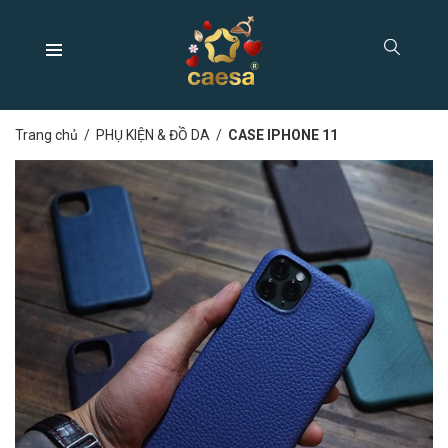
Trang chủ
/
PHỤ KIỆN & ĐỒ DA
/
CASE IPHONE 11