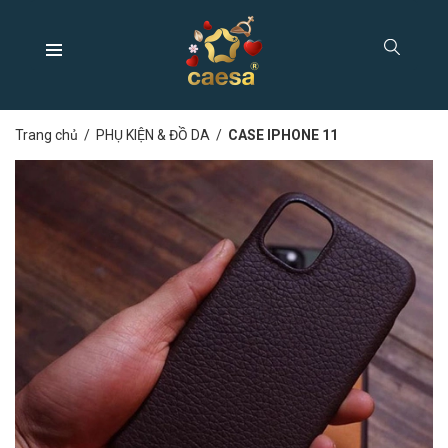
Trang chủ
/
PHỤ KIỆN & ĐỒ DA
/
CASE IPHONE 11