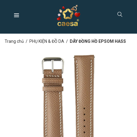
Trang chủ
/
PHỤ KIỆN & ĐỒ DA
/
DÂY ĐỒNG HỒ EPSOM HASS