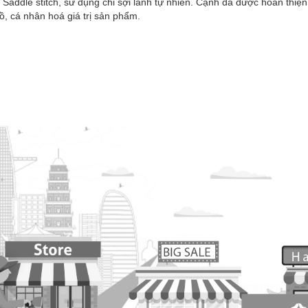
âu Saddle stitch, sử dụng chỉ sợi lanh tự nhiên. Cạnh da được hoàn thi
, cá nhân hoá giá trị sản phẩm.