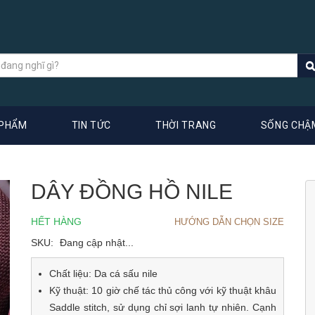
 PHẨM
TIN TỨC
THỜI TRANG
SỐNG CHẬ
DÂY ĐỒNG HỒ NILE
HẾT HÀNG
HƯỚNG DẪN CHỌN SIZE
SKU:
Đang cập nhật...
Chất liệu: Da cá sấu nile
Kỹ thuật: 10 giờ chế tác thủ công với kỹ thuật khâu
Saddle stitch, sử dụng chỉ sợi lanh tự nhiên. Cạnh