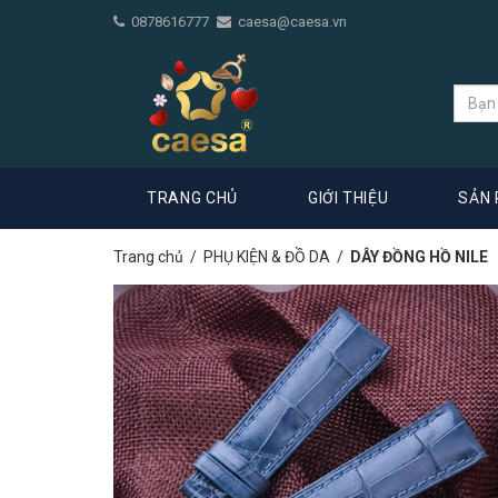
0878616777
caesa@caesa.vn
TRANG CHỦ
GIỚI THIỆU
SẢN
Trang chủ
/
PHỤ KIỆN & ĐỒ DA
/
DÂY ĐỒNG HỒ NILE