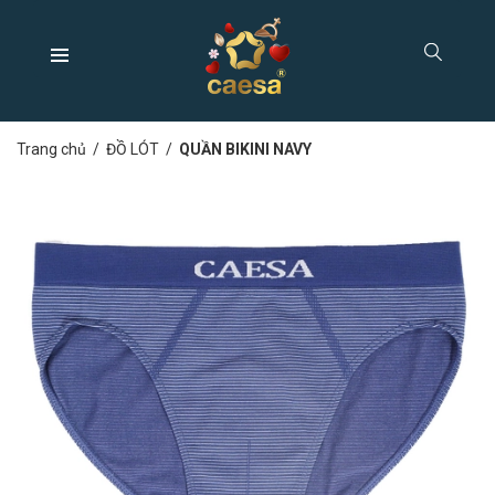
Trang chủ
/
ĐỒ LÓT
/
QUẦN BIKINI NAVY