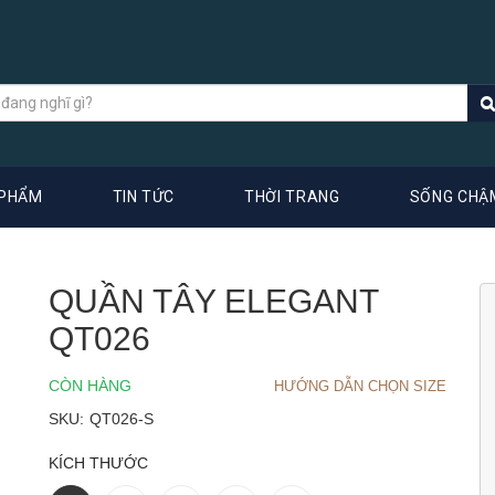
 PHẨM
TIN TỨC
THỜI TRANG
SỐNG CHẬ
QUẦN TÂY ELEGANT
QT026
CÒN HÀNG
HƯỚNG DẪN CHỌN SIZE
SKU:
QT026-S
KÍCH THƯỚC