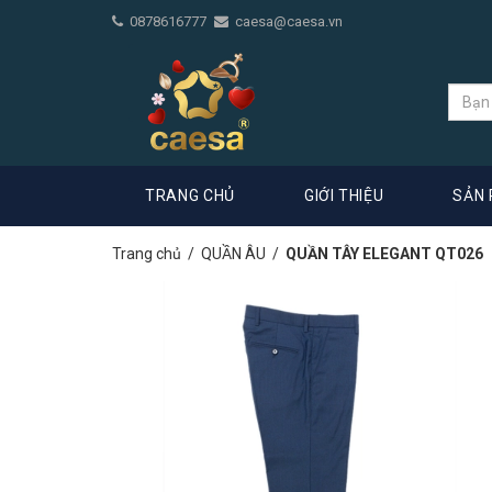
0878616777
caesa@caesa.vn
TRANG CHỦ
GIỚI THIỆU
SẢN
Trang chủ
/
QUẦN ÂU
/
QUẦN TÂY ELEGANT QT026