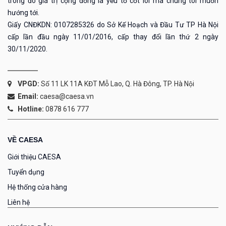
trong đó giá trị cộng đồng là yếu tố cốt lõi mà chúng tôi muốn
hướng tới.
Giấy CNĐKDN: 0107285326 do Sở Kế Hoạch và Đầu Tư TP Hà Nội
cấp lần đầu ngày 11/01/2016, cấp thay đổi lần thứ 2 ngày
30/11/2020.
VPGD:
Số 11 LK 11A KĐT Mỗ Lao, Q. Hà Đông, TP. Hà Nội
Email:
caesa@caesa.vn
Hotline:
0878 616 777
VỀ CAESA
Giới thiệu CAESA
Tuyển dụng
Hệ thống cửa hàng
Liên hệ