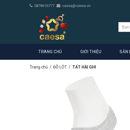
0878616777
caesa@caesa.vn
TRANG CHỦ
GIỚI THIỆU
SẢN
Trang chủ
/
ĐỒ LÓT
/
TẤT HÀI GHI