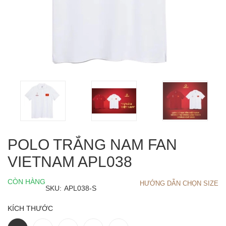
POLO TRẮNG NAM FAN
VIETNAM APL038
CÒN HÀNG
HƯỚNG DẪN CHỌN SIZE
SKU:
APL038-S
KÍCH THƯỚC