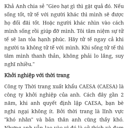
Khả Anh chia sẻ "Gieo hạt gì thì gặt quả đó. Nếu
sống tốt, tử tế với người khác thì mình sẽ được
họ đối đãi tốt. Hoặc người khác nhìn vào cách
mình sống rồi giúp đỡ mình. Tôi tâm niệm sự tử
tế sẽ lan tỏa hạnh phúc. Hãy tử tế ngay cả khi
người ta không tử tế với mình. Khi sống tử tế thì
tâm mình thanh thản, không phải lo lắng, suy
nghĩ nhiều."
Khởi nghiệp với thời trang
Công ty Thời trang xuất khẩu CAESA (CAESA) là
công ty khởi nghiệp của anh. Cách đây gần 2
năm, khi anh quyết định lập CAESA, bạn bè
nghi ngại không ít. Bởi thời trang là lĩnh vực
"khó nhằn" và bản thân anh cũng thấy khó.
Nhưng anh vẫn lao vào vì đó là sở thích và đam