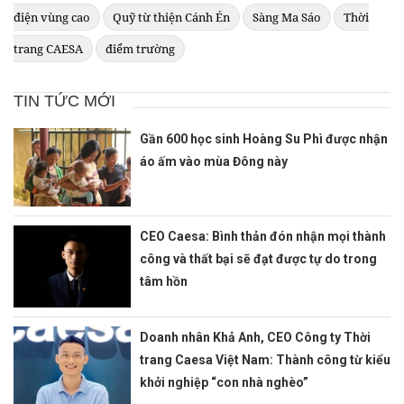
điện vùng cao
Quỹ từ thiện Cánh Én
Sàng Ma Sáo
Thời
trang CAESA
điểm trường
TIN TỨC MỚI
Gần 600 học sinh Hoàng Su Phì được nhận
áo ấm vào mùa Đông này
CEO Caesa: Bình thản đón nhận mọi thành
công và thất bại sẽ đạt được tự do trong
tâm hồn
Doanh nhân Khả Anh, CEO Công ty Thời
trang Caesa Việt Nam: Thành công từ kiểu
khởi nghiệp “con nhà nghèo”