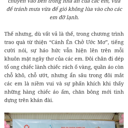
chuyển vào bên trong nhà ăn của các em, vừa
để tránh mưa vừa để gió không lùa vào cho các
em đỡ lạnh.
Thế nhưng, dù vất vả là thế, trong chương trình
trao quà từ thiện
“Cánh Én Chở Ước Mơ”
, tiếng
cười nói, sự háo hức vẫn hiện lên trên mỗi
khuôn mặt ngây thơ của các em. Đôi chân đi dép
tổ ong chiếc lành chiếc rách ố vàng, quần áo còn
chỗ khô, chỗ ướt, nhưng ẩn sâu trong đôi mắt
các em là niềm vui và sự phấn khích khi thấy
những hàng chiếc áo ấm, chăn bông mới tinh
dựng trên khán đài.